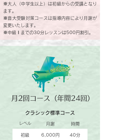
※大人（中学生以上）は初級からの受講となり
ます。
※音大受験対策コースは指導内容により月謝が
変更いたします。
※
中級Ⅰ
まで
の30分レッスンは500円割引。
月2回コース（年間24回）
クラシック標準コース
レベル
月謝
時間
初級
6,000円
40分