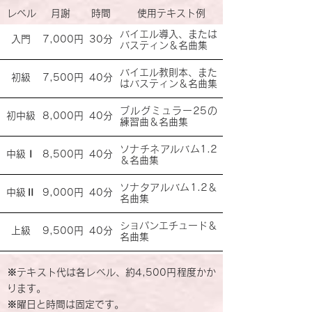
レベル
月謝
時間
使用テキスト例
バイエル導入、または
入門
7,000円
30分
バスティン＆名曲集
バイエル教則本、また
初級
7,500円
40分
はバスティン＆名曲集
ブルグミュラー25の
初中級
8,000円
40分
練習曲＆名曲集
ソナチネアルバム1.2
中級Ⅰ
8,500円
40分
＆名曲集
ソナタアルバム1.2＆
中級Ⅱ
9,000円
40分
名曲集
ショパンエチュード＆
上級
9,500円
40分
名曲集
※テキスト代は各レベル、約4,500円程度かか
ります。
※曜日と時間は固定です。