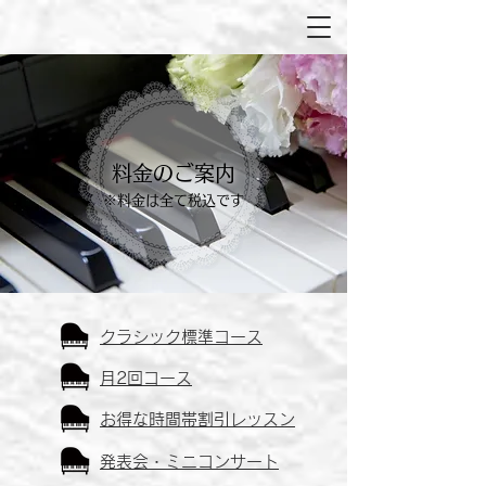
料金のご案内
※
料金は
全て税込です
クラシック標準コース
月2回コース
お得な時間帯割引レッスン
発表会・ミニコンサート